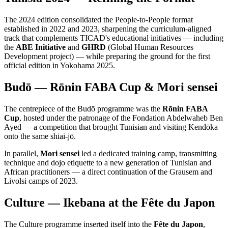
The 2024 edition consolidated the People-to-People format
established in 2022 and 2023, sharpening the curriculum-aligned
track that complements TICAD's educational initiatives — including
the
ABE Initiative
and
GHRD
(Global Human Resources
Development project) — while preparing the ground for the first
official edition in Yokohama 2025.
Budō — Rōnin FABA Cup & Mori sensei
The centrepiece of the Budō programme was the
Rōnin FABA
Cup
, hosted under the patronage of the Fondation Abdelwaheb Ben
Ayed — a competition that brought Tunisian and visiting Kendōka
onto the same shiai-jō.
In parallel,
Mori sensei
led a dedicated training camp, transmitting
technique and dojo etiquette to a new generation of Tunisian and
African practitioners — a direct continuation of the Grausem and
Livolsi camps of 2023.
Culture — Ikebana at the Fête du Japon
The Culture programme inserted itself into the
Fête du Japon
,