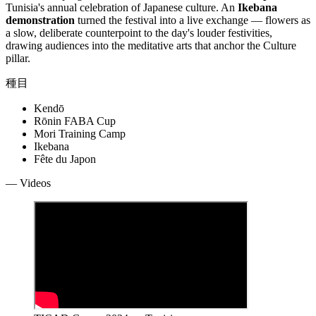
Tunisia's annual celebration of Japanese culture. An
Ikebana
demonstration
turned the festival into a live exchange — flowers as
a slow, deliberate counterpoint to the day's louder festivities,
drawing audiences into the meditative arts that anchor the Culture
pillar.
種目
Kendō
Rōnin FABA Cup
Mori Training Camp
Ikebana
Fête du Japon
— Videos