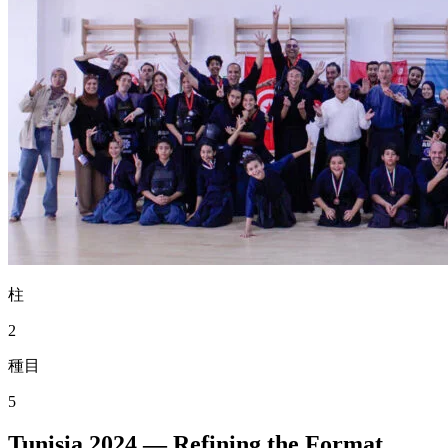
柱
2
種目
5
Tunisia 2024 — Refining the Format