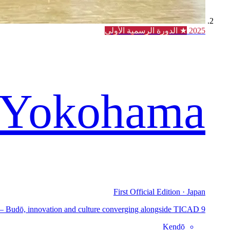
2025
★ الدورة الرسمية الأولى
Yokohama
First Official Edition · Japan
— Budō, innovation and culture converging alongside TICAD 9.
Kendō