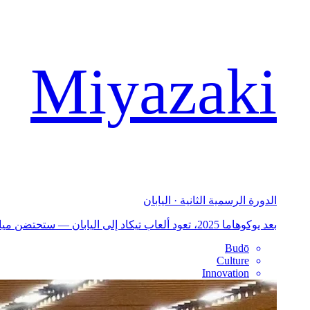
Miyazaki
الدورة الرسمية الثانية · اليابان
بعد يوكوهاما 2025، تعود ألعاب تيكاد إلى اليابان — ستحتضن ميازاكي 2026 الدورة الرسمية الثانية، موسّعةً صيغة التواصل بين الشعوب التي تأسست من تونس إلى يوكوهاما.
Budō
Culture
Innovation